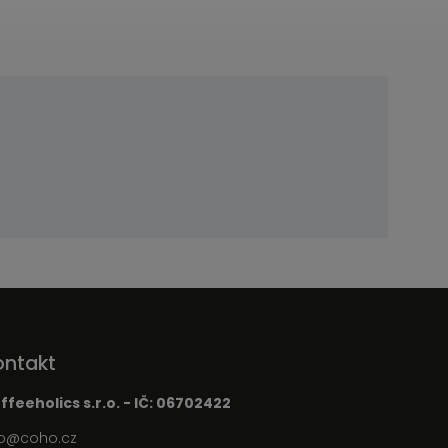
ontakt
ffeeholics s.r.o. - IČ: 06702422
o
@
coho.cz