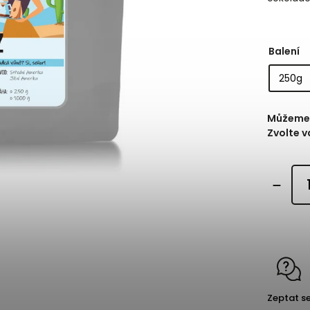
Balení
Můžeme 
Zvolte v
Zeptat s