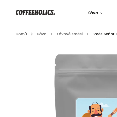
Káva
Domů
/
Káva
/
Kávové směsi
/
Směs Señor 