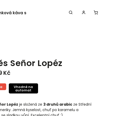
nková káva s Vaším logem
Kontakty
s Señor Lopéz
9 Kč
ka
Vhodné na
automat
ñor Lopéz
je složená ze
3 druhů arabic
ze Střední
Ameriky. Jemná kyselost, chuť po karamelu a
 se sladkou vůní. Excelentní chuť :)