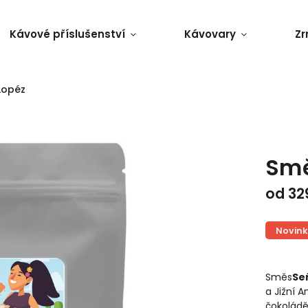
Kávové příslušenství
Kávovary
Zr
Lopéz
Smě
od
32
Novin
Směs
Se
a Jižní 
čokoládě