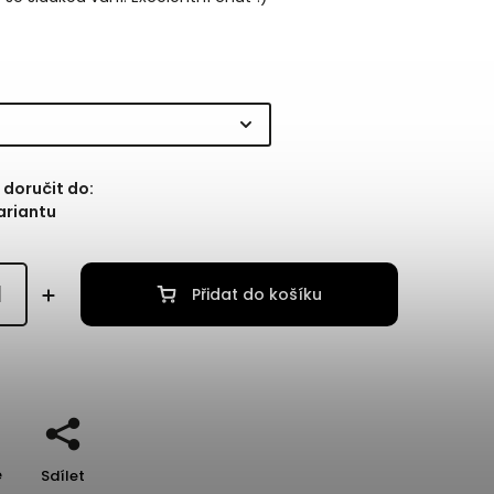
doručit do:
ariantu
Přidat do košíku
e
Sdílet