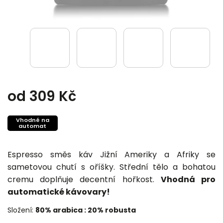
od
309 Kč
Vhodné na
automat
Espresso směs káv Jižní Ameriky a Afriky se
sametovou chutí s oříšky. Střední tělo a bohatou
cremu doplňuje decentní hořkost.
Vhodná pro
automatické kávovary!
Složení:
8
0% arabica : 20% robusta